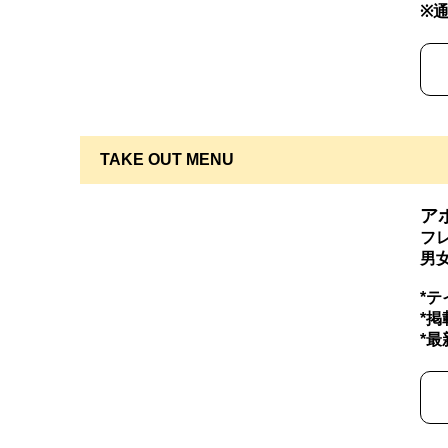
※
TAKE OUT MENU
ア
フ
男
*
*
*