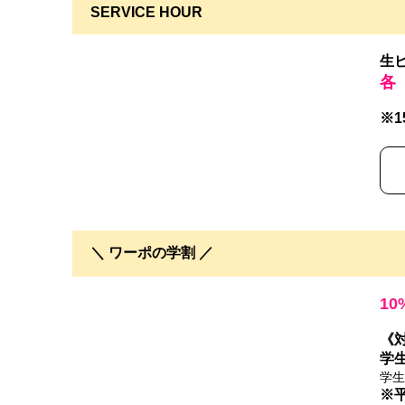
SERVICE HOUR
生
各
※1
＼ ワーポの学割 ／
10
《
学
学生
※