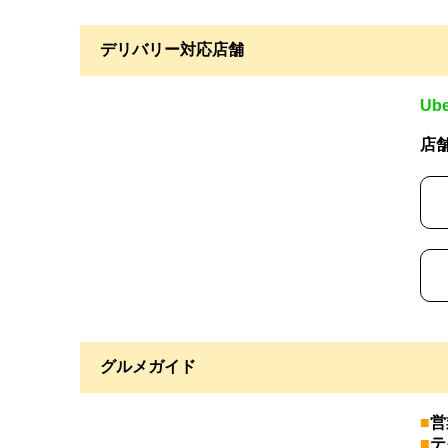
デリバリー対応店舗
Ube
店
グルメガイド
■
営
■
テ