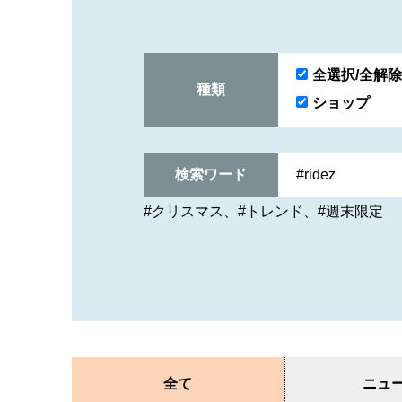
全選択/全解除
種類
ショップ
検索ワード
#クリスマス
#トレンド
#週末限定
全て
ニュ