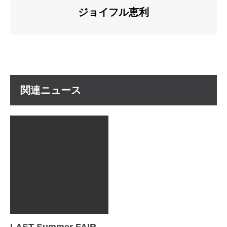
ジョイフル恵利
関
連
ニ
ュ
ー
ス