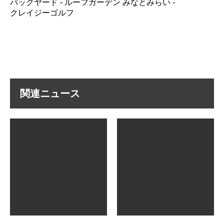
バックヤード - ルーフガーデン みなとみらい -
クレイジーゴルフ
関
連
ニ
ュ
ー
ス