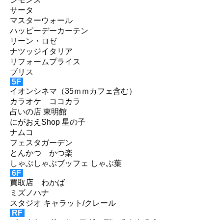
サータ
マスターウォール
ハッピーデーカーテン
リーン・ロゼ
ナツッジイタリア
リフォームプライス
ブリス
5F
イオンシネマ（35ｍｍカフェ含む）
カラオケ ココカラ
占いの店 東明館
にがおえShop 星の子
ナムコ
フェスタガーデン
とんかつ かつ楽
しゃぶしゃぶブッフェ しゃぶ葉
6F
買取店 わかば
ミズノハナ
スタジオ キャラット/クレール
RF