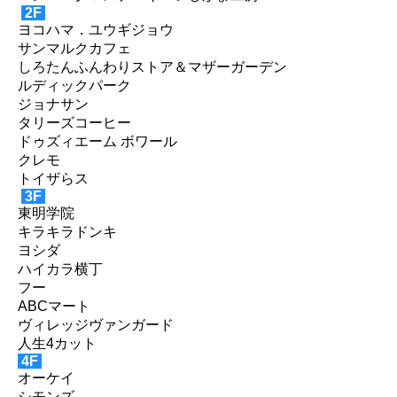
2F
ヨコハマ．ユウギジョウ
サンマルクカフェ
しろたんふんわりストア＆マザーガーデン
ルディックパーク
ジョナサン
タリーズコーヒー
ドゥズィエーム ボワール
クレモ
トイザらス
3F
東明学院
キラキラドンキ
ヨシダ
ハイカラ横丁
フー
ABCマート
ヴィレッジヴァンガード
人生4カット
4F
オーケイ
シモンズ